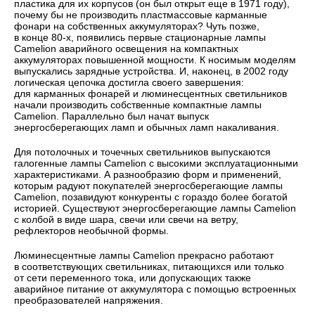
пластика для их корпусов (он был открыт еще в 1971 году),
почему бы не производить пластмассовые карманные
фонари на собственных аккумуляторах? Чуть позже,
в конце
80-х,
появились первые стационарные лампы
Camelion аварийного освещения на компактных
аккумуляторах повышенной мощности. К носимым моделям
выпускались зарядные устройства. И, наконец, в 2002 году
логическая цепочка достигла своего завершения:
для карманных фонарей и люминесцентных светильников
начали производить собственные компактные лампы
Camelion. Параллельно был начат выпуск
энергосберегающих ламп и обычных ламп накаливания.
Для потолочных и точечных светильников выпускаются
галогенные лампы Camelion с высокими эксплуатационными
характеристиками. А разнообразию форм и применений,
которым радуют покупателей энергосберегающие лампы
Camelion, позавидуют конкуренты с гораздо более богатой
историей. Существуют энергосберегающие лампы Camelion
с колбой в виде шара, свечи или свечи на ветру,
рефлекторов необычной формы.
Люминесцентные лампы Camelion прекрасно работают
в соответствующих светильниках, питающихся или только
от сети переменного тока, или допускающих также
аварийное питание от аккумулятора с помощью встроенных
преобразователей напряжения.