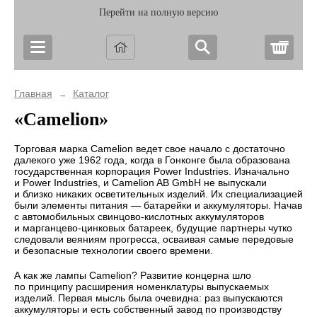
Перейти на полную версию
Корз
Главная
Каталог
→
«Camelion»
Торговая марка Camelion ведет свое начало с достаточно
далекого уже 1962 года, когда в Гонконге была образована
государственная корпорация Power Industries. Изначально
и Power Industries, и Camelion AB GmbH не выпускали
и близко никаких осветительных изделий. Их специализацией
были элементы питания — батарейки и аккумуляторы. Начав
с автомобильных
свинцово-кислотных
аккумуляторов
и
марганцево-цинковых
батареек, будущие партнеры чутко
следовали веяниям прогресса, осваивая самые передовые
и безопасные технологии своего времени.
А как же лампы Camelion? Развитие концерна шло
по принципу расширения номенклатуры выпускаемых
изделий. Первая мысль была очевидна: раз выпускаются
аккумуляторы и есть собственный завод по производству