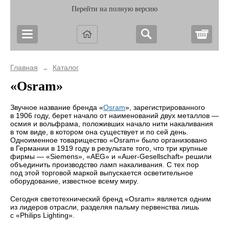
Перейти на полную версию
Корз
Главная
Каталог
→
«Osram»
Звучное название бренда «
Osram
», зарегистрированного
в 1906 году, берет начало от наименований двух металлов —
осмия и вольфрама, положивших начало нити накаливания
в том виде, в котором она существует и по сей день.
Одноименное товарищество «Osram» было организовано
в Германии в 1919 году в результате того, что три крупные
фирмы — «Siemens», «AEG» и
«Auer-Gesellschaft»
решили
объединить производство ламп накаливания. С тех пор
под этой торговой маркой выпускается осветительное
оборудование, известное всему миру.
Сегодня светотехнический бренд «Osram» является одним
из лидеров отрасли, разделяя пальму первенства лишь
с «Philips Lighting».