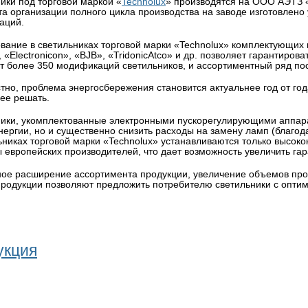
ики под торговой маркой «
Technolux
» производятся на ООО АЭТЗ «
а организации полного цикла производства на заводе изготовлено
аций.
вание в светильниках торговой марки «Technolux» комплектующих в
 «Electronicon», «BJB», «TridonicAtco» и др. позволяет гарантиров
т более 350 модификаций светильников, и ассортиментный ряд п
стно, проблема энергосбережения становится актуальнее год от го
ее решать.
ики, укомплектованные электронными пускорегулирующими аппара
нергии, но и существенно снизить расходы на замену ламп (благо
ьниках торговой марки «Technolux» устанавливаются только высо
 европейских производителей, что дает возможность увеличить гар
ое расширение ассортимента продукции, увеличение объемов прои
продукции позволяют предложить потребителю светильники с опт
укция