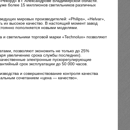
Рекорд» в г. Александрове Владимирской области.
 уже более 15 миллионов светильников различных
едущих мировых производителей: «Philips», «Helvar»,
ать их высокое качество. В настоящий момент завод
остоянно пополняется новыми моделями.
да и светильники торговой марки «Technolux» позволяют
тами, позволяют экономить не только до 25%
даря увеличению срока службы последних).
кокачественные электронные пускорегулирующие
антийный срок эксплуатации до 50 000 часов.
зводства и совершенствование контроля качества
имальным сочетанием
«цена — качество».