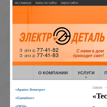
на главную
поиск по сайту
карта сайта
О КОМПАНИИ
УСЛУГИ
Главная
→
«Apator-Электро»
«Te
«Camelion»
«DEVI»