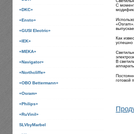
Светильн
С момент
модифик
«DKC»
Использо
«Ensto»
«Osram»,
выпускае
«GUSI Electric»
Как изве
«IEK»
успешно 
«MEKA»
Светильн
электроэ
В светил
«Navigator»
аппараты
«Northcliffe»
Постоянн
готовой 
«OBO Bettermann»
«Osram»
«Philips»
Прод
«RuVinil»
SLVbyMarbel