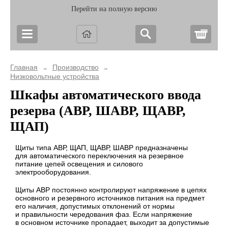
Перейти на полную версию
Корз
Главная
Производство
→
→
Низковольтные устройства
Шкафы автоматического ввода
резерва (АВР, ШАВР, ЩАВР,
ЩАП)
Щиты типа АВР, ЩАП, ЩАВР, ШАВР предназначены
для автоматического переключения на резервное
питание цепей освещения и силового
электрооборудования.
Щиты АВР постоянно контролируют напряжение в цепях
основного и резервного источников питания на предмет
его наличия, допустимых отклонений от нормы
и правильности чередования фаз. Если напряжение
в основном источнике пропадает, выходит за допустимые